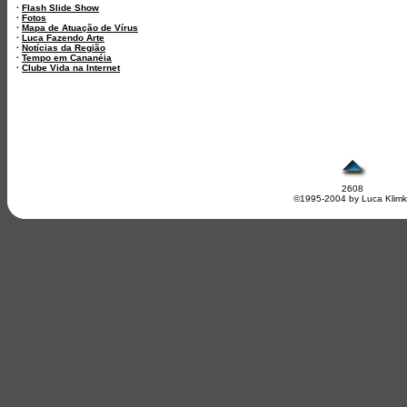
·
Flash Slide Show
·
Fotos
·
Mapa de Atuação de Vírus
·
Luca Fazendo Arte
·
Notícias da Região
·
Tempo em Cananéia
·
Clube Vida na Internet
2608
©1995-2004 by Luca Klim