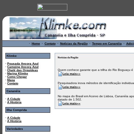
·
Home
·
Contato
·
Notícias da Região
·
Tempo em Cananéia
·
Adici
Klimke
Notícias da Região
·
Pousada Ancora Azul
·
Camping Ancora Azul
Quem conhece garante que a trilha do Rio Boguaçu é 
·
Chalé das Orquídeas
·
Marina Klimke
Leia mais»»
·
Como Chegar
·
Mapa
Pesquisadora inova métodos de identificação individua
·
Contato
Leia mais»»
Cananéia
No mapa do Brasil em Acervo de Lisboa, Cananéia ap
·
A Cidade
datado de 1.502.
·
A História
Leia mais»»
Ilha Comprida
·
A Cidade
·
A História
Variedades