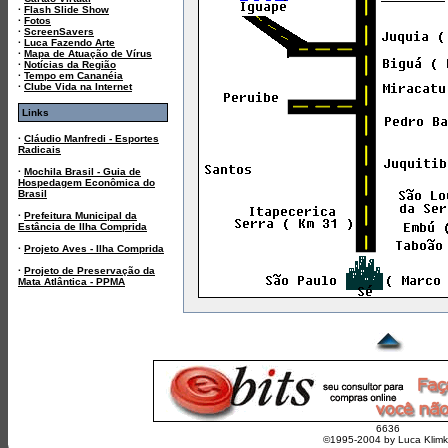
·
Flash Slide Show
·
Fotos
·
ScreenSavers
·
Luca Fazendo Arte
·
Mapa de Atuação de Vírus
·
Notícias da Região
·
Tempo em Cananéia
·
Clube Vida na Internet
Links
·
Cláudio Manfredi - Esportes
Radicais
·
Mochila Brasil - Guia de
Hospedagem Econômica do
Brasil
·
Prefeitura Municipal da
Estância de Ilha Comprida
·
Projeto Aves - Ilha Comprida
·
Projeto de Preservação da
Mata Atlântica - PPMA
6636
©1995-2004 by Luca Klim