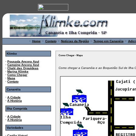
·
Home
·
Contato
·
Notícias da Região
·
Tempo em Cananéia
·
Adici
Klimke
Como Chegar - Mapa
·
Pousada Ancora Azul
·
Camping Ancora Azul
Como chegar a Cananéia e ao Boqueirão Sul de Ilha 
·
Chalé das Orquídeas
·
Marina Klimke
·
Como Chegar
·
Mapa
·
Contato
Cananéia
·
A Cidade
·
A História
Ilha Comprida
·
A Cidade
·
A História
Variedades
·
Cartão Virtual