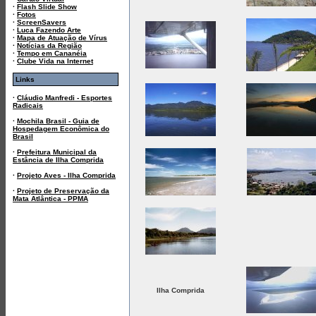
·
Flash Slide Show
·
Fotos
·
ScreenSavers
·
Luca Fazendo Arte
·
Mapa de Atuação de Vírus
·
Notícias da Região
·
Tempo em Cananéia
·
Clube Vida na Internet
Links
·
Cláudio Manfredi - Esportes
Radicais
·
Mochila Brasil - Guia de
Hospedagem Econômica do
Brasil
·
Prefeitura Municipal da
Estância de Ilha Comprida
·
Projeto Aves - Ilha Comprida
·
Projeto de Preservação da
Mata Atlântica - PPMA
Ilha Comprida