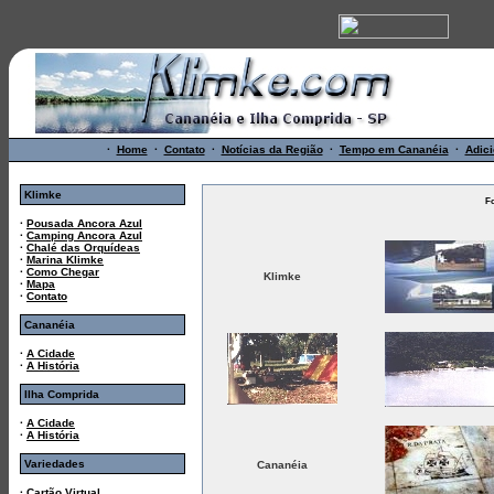
·
Home
·
Contato
·
Notícias da Região
·
Tempo em Cananéia
·
Adici
Klimke
F
·
Pousada Ancora Azul
·
Camping Ancora Azul
·
Chalé das Orquídeas
·
Marina Klimke
·
Como Chegar
Klimke
·
Mapa
·
Contato
Cananéia
·
A Cidade
·
A História
Ilha Comprida
·
A Cidade
·
A História
Variedades
Cananéia
·
Cartão Virtual