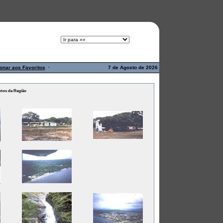
onar aos Favoritos
·
7 de Agosto de 2026
otos da Região