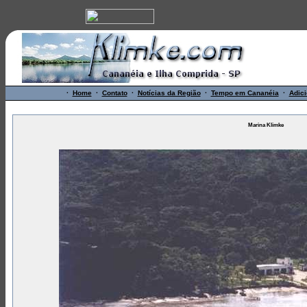
·
Home
·
Contato
·
Notícias da Região
·
Tempo em Cananéia
·
Adici
Marina Klimke