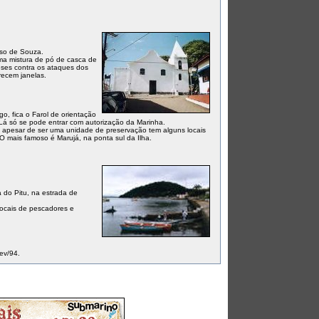
nso de Souza.
ma mistura de pó de casca de
ueses contra os ataques dos
recem janelas.
go, fica o Farol de orientação
Lá só se pode entrar com autorização da Marinha.
, apesar de ser uma unidade de preservação tem alguns locais
 O mais famoso é Marujá, na ponta sul da Ilha.
a do Pitu, na estrada de
locais de pescadores e
ev/94.