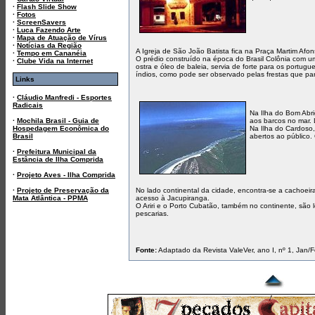
·
Flash Slide Show
·
Fotos
·
ScreenSavers
·
Luca Fazendo Arte
·
Mapa de Atuação de Vírus
·
Notícias da Região
A Igreja de São João Batista fica na Praça Martim Afo
·
Tempo em Cananéia
O prédio construído na época do Brasil Colônia com u
·
Clube Vida na Internet
ostra e óleo de baleia, servia de forte para os portug
índios, como pode ser observado pelas frestas que pa
Links
·
Cláudio Manfredi - Esportes
Radicais
Na Ilha do Bom Abri
·
Mochila Brasil - Guia de
aos barcos no mar. 
Hospedagem Econômica do
Na Ilha do Cardoso
Brasil
abertos ao público.
·
Prefeitura Municipal da
Estância de Ilha Comprida
·
Projeto Aves - Ilha Comprida
·
Projeto de Preservação da
No lado continental da cidade, encontra-se a cachoeir
Mata Atlântica - PPMA
acesso à Jacupiranga.
O Ariri e o Porto Cubatão, também no continente, são 
pescarias.
Fonte:
Adaptado da Revista ValeVer, ano I, nº 1, Jan/F