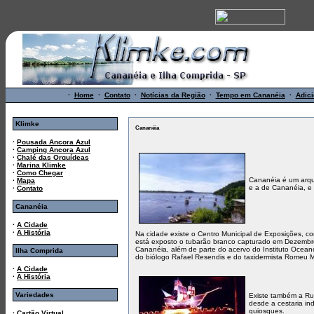
·
Home
·
Contato
·
Notícias da Região
·
Tempo em Cananéia
·
Adici
Klimke
Cananéia
·
Pousada Ancora Azul
·
Camping Ancora Azul
·
Chalé das Orquídeas
·
Marina Klimke
·
Como Chegar
Cananéia é um arqu
·
Mapa
e a de Cananéia, e
·
Contato
Cananéia
·
A Cidade
·
A História
Na cidade existe o Centro Municipal de Exposições, 
está exposto o tubarão branco capturado em Dezembr
Cananéia, além de parte do acervo do Instituto Ocean
Ilha Comprida
do biólogo Rafael Resendis e do taxidermista Romeu M
·
A Cidade
·
A História
Variedades
Existe também a Ru
desde a cestaria in
quiosques.
·
Cartão Virtual